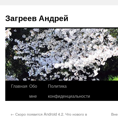
Перейти
к
Загреев Андрей
содержимому
Главная
Обо
Политика
мне
конфиденциальности
←
Скоро появится Android 4.2. Что нового в
Вне