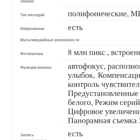
Звонки
полифонические, M
Тип мелодий
есть
Виброзвонок
Мультимедийные возможности
8 млн пикс., встрое
Фотокамера
автофокус, распозно
Функции камеры
улыбок, Компенсаци
контроль чувствител
Предустановленные
белого, Режим серий
Цифровое увеличение
Панорамная съемка 
есть
Запись