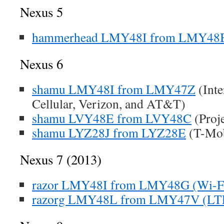
Nexus 5
hammerhead LMY48I from LMY48
Nexus 6
shamu LMY48I from LMY47Z
(Inte
Cellular, Verizon, and AT&T)
shamu LVY48E from LVY48C
(Proje
shamu LYZ28J from LYZ28E
(T-Mob
Nexus 7 (2013)
razor LMY48I from LMY48G (Wi-Fi
razorg LMY48L from LMY47V (LT