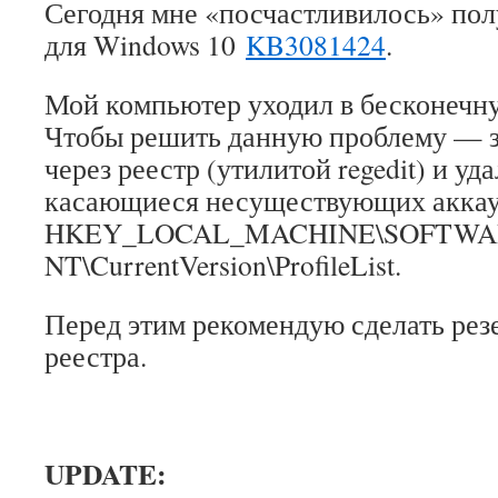
Сегодня мне «посчастливилось» пол
для Windows 10
KB3081424
.
Мой компьютер уходил в бесконечну
Чтобы решить данную проблему — з
через реестр (утилитой regedit) и уд
касающиеся несуществующих аккаун
HKEY_LOCAL_MACHINE\SOFTWARE\
NT\CurrentVersion\ProfileList.
Перед этим рекомендую сделать ре
реестра.
UPDATE: