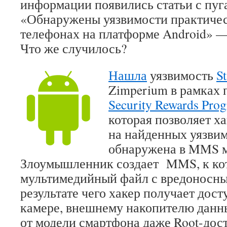
информации появились статьи с пу
«Обнаружены уязвимости практичес
телефонах на платформе Android» —
Что же случилось?
Нашла
уязвимость
S
Zimperium в рамках
Security Rewards Pro
которая позволяет х
на найденных уязви
обнаружена в MMS м
Злоумышленник создает MMS, к ко
мультимедийный файл с вредоносны
результате чего хакер получает дос
камере, внешнему накопителю данны
от модели смартфона даже Root-дос