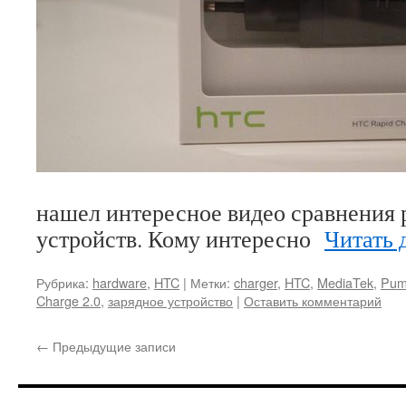
нашел интересное видео сравнения
устройств. Кому интересно
Читать 
Рубрика:
hardware
,
HTC
|
Метки:
charger
,
HTC
,
MediaTek
,
Pum
Charge 2.0
,
зарядное устройство
|
Оставить комментарий
←
Предыдущие записи