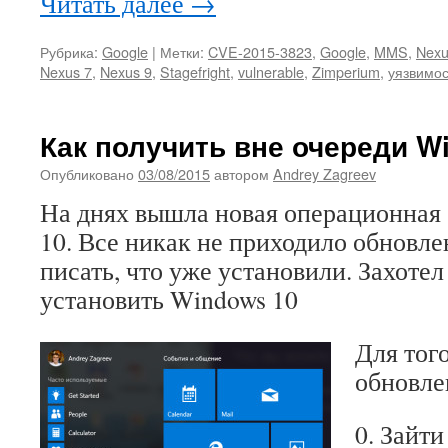
Читать далее
→
Рубрика:
Google
|
Метки:
CVE-2015-3823
,
Google
,
MMS
,
Nexu
Nexus 7
,
Nexus 9
,
Stagefright
,
vulnerable
,
Zimperium
,
уязвимос
Как получить вне очереди W
Опубликовано
03/08/2015
автором
Andrey Zagreev
На днях вышла новая операционная
10. Все никак не приходило обновл
писать, что уже установили. Захоте
установить Windows 10
Для тог
обновле
0. Зайти