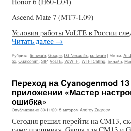
Honor 6 (H60-L04)
Ascend Mate 7 (MT7-L09)
Условия работы VoLTE в России сл
Читать далее
→
Рубрика:
firmware
,
Google
,
LG Nexus 5x
,
software
|
Метки:
And
5x
,
Qualcomm
,
SIP
,
VoLTE
,
VoWi-Fi
,
Wi-Fi Calling
,
Билайн
,
Ме
Переход на Cyanogenmod 13
приложении «Мастер настро
ошибка»
Опубликовано
30/11/2015
автором
Andrey Zagreev
Сегодня решил перейти на CM13, ск
саму прошивку, Gapps для CM13 и Go