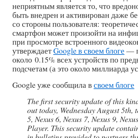
неприятным является то, что вредо
быть внедрен и активирован даже б
со стороны пользователя: теоретиче
смартфон может произойти на инфи
при просмотре встроенного видеоко
утверждает
Google в своем блоге
— п
около 0.15% всех устройств по пре
подсчетам (а это около миллиарда ус
Google уже сообщила в
своем блоге
The first security update of this ki
out today, Wednesday August 5th, t
5, Nexus 6, Nexus 7, Nexus 9, Nexu
Player. This security update contain
in bulletins provided to partners t