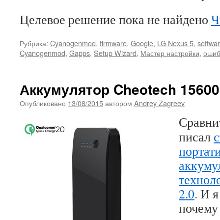
Целевое решение пока не найдено
Ч
Рубрика:
Cyanogenmod
,
firmware
,
Google
,
LG Nexus 5
,
softwa
Cyanogenmod
,
Gapps
,
Setup Wizard
,
Мастер настройки
,
ошиб
Аккумулятор Cheotech 1560
Опубликовано
13/08/2015
автором
Andrey Zagreev
Сравни
писал
с
портат
аккуму
технол
2.0
. И 
почему