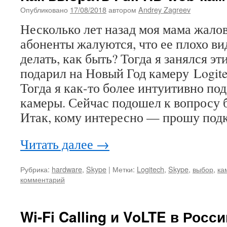
Опубликовано
17/08/2018
автором
Andrey Zagreev
Несколько лет назад моя мама жалова
абоненты жалуются, что ее плохо в
делать, как быть? Тогда я занялся э
подарил на Новый Год камеру Logit
Тогда я как-то более интуитивно по
камеры. Сейчас подошел к вопросу б
Итак, кому интересно — прошу под
Читать далее
→
Рубрика:
hardware
,
Skype
|
Метки:
Logitech
,
Skype
,
выбор
,
ка
комментарий
Wi-Fi Calling и VoLTE в Росси