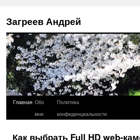
Перейти
к
Загреев Андрей
содержимому
Главная
Обо
Политика
мне
конфиденциальности
Как выбрать Full HD web-ка