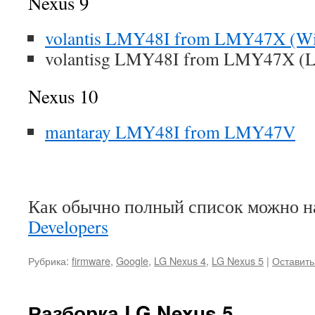
Nexus 9
volantis LMY48I from LMY47X (Wi
volantisg LMY48I from LMY47X (L
Nexus 10
mantaray LMY48I from LMY47V
Как обычно полный список можно н
Developers
Рубрика:
firmware
,
Google
,
LG Nexus 4
,
LG Nexus 5
|
Оставить
Разборка LG Nexus 5