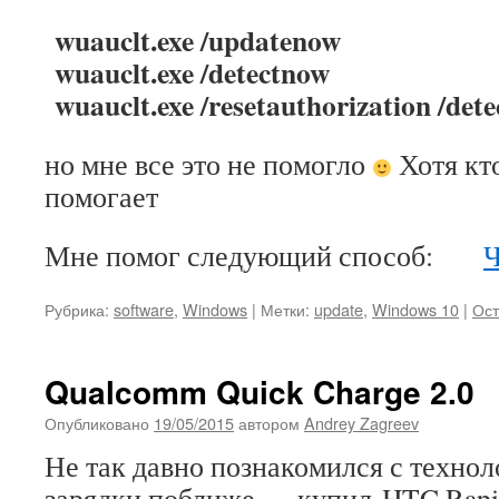
wuauclt.exe /updatenow
wuauclt.exe /detectnow
wuauclt.exe /resetauthorization /det
но мне все это не помогло
Хотя кто
помогает
Мне помог следующий способ:
Ч
Рубрика:
software
,
Windows
|
Метки:
update
,
Windows 10
|
Ост
Qualcomm Quick Charge 2.0
Опубликовано
19/05/2015
автором
Andrey Zagreev
Не так давно познакомился с техно
зарядки поближе — купил HTC Rapid