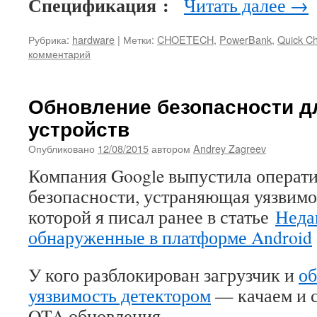
Спецификация :
Читать далее
→
Рубрика:
hardware
|
Метки:
CHOETECH
,
PowerBank
,
Quick Ch
комментарий
Обновление безопасности д
устройств
Опубликовано
12/08/2015
автором
Andrey Zagreev
Компания Google выпустила операт
безопасности, устраняющая уязвимост
которой я писал ранее в статье
Неда
обнаруженные в платформе Android
У кого разблокирован загрузчик и
о
уязвимость детектором
— качаем и с
OTA обновления